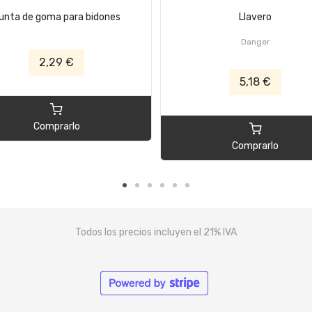
unta de goma para bidones
Llavero
Danger
2,29 €
5,18 €
Comprarlo
Comprarlo
Todos los precios incluyen el 21% IVA