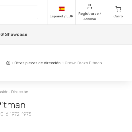
Registrarse /
Español / EUR
Carro
Acceso
p® Showcase
Otras piezas de dirección
Crown Brazo Pitman
,
nsión
Dirección
Pitman
CJ-6 1972-1975