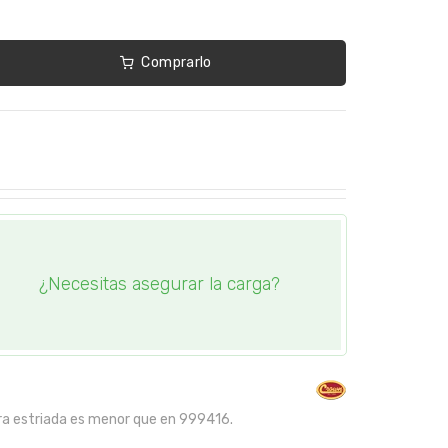
Comprarlo
¿Necesitas asegurar la carga?
ra estriada es menor que en 999416.