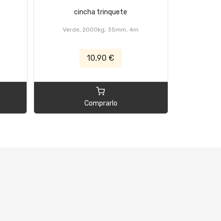
cincha trinquete
c
Verde, 2000kg, 35mm, 4m
Juego, 4 pie
10,90 €
Comprarlo