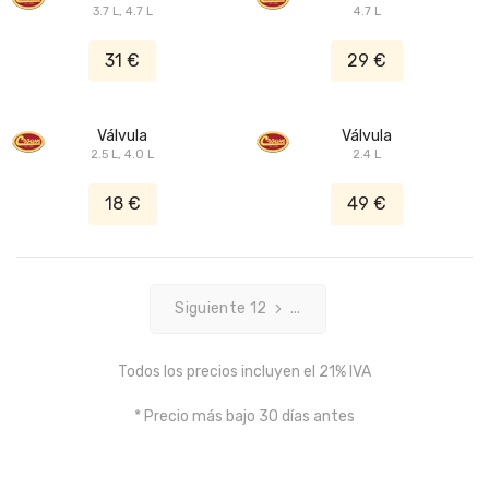
3.7 L, 4.7 L
4.7 L
31 €
29 €
Válvula
Válvula
2.5 L, 4.0 L
2.4 L
18 €
49 €
Siguiente 12
...
Todos los precios incluyen el 21% IVA
* Precio más bajo 30 días antes