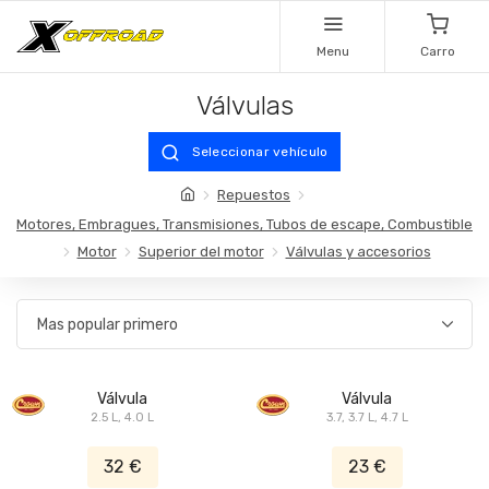
Menu
Carro
Válvulas
Seleccionar vehículo
Repuestos
Motores, Embragues, Transmisiones, Tubos de escape, Combustible
Motor
Superior del motor
Válvulas y accesorios
Válvula
Válvula
2.5 L, 4.0 L
3.7, 3.7 L, 4.7 L
32 €
23 €