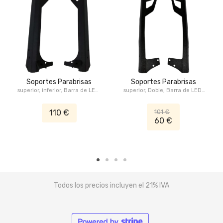
Soportes Parabrisas
Soportes Parabrisas
superior, inferior, Barra de LED,
superior, Doble, Barra de LED,
50", Jeep Wrangler TJ
52", Jeep Wrangler JK
110 €
101 €
60 €
Todos los precios incluyen el 21% IVA