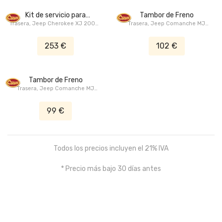
Kit de servicio para
Tambor de Freno
Trasera, Jeep Cherokee XJ 2000-
tambores de freno
Trasera, Jeep Comanche MJ
2001, Jeep Wrangler TJ 2000-
1986-1989, Jeep Cherokee XJ
2006
1984-1989, Jeep Wrangler YJ
253 €
102 €
1987-1989
Tambor de Freno
Trasera, Jeep Comanche MJ
1991-1992, Jeep Grand Cherokee
ZJ/ZG 1993-1996, Jeep Cherokee
99 €
XJ 1991-2001
Todos los precios incluyen el 21% IVA
* Precio más bajo 30 días antes