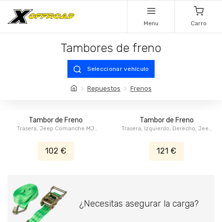
Menu
Carro
Tambores de freno
Seleccionar vehículo
Repuestos
Frenos
Tambor de Freno
Tambor de Freno
Trasera, Jeep Comanche MJ
Trasera, Izquierdo, Derecho, Jeep
1986-1989, Jeep Cherokee XJ
CJ-5 1976-1983, Jeep CJ-7 1976-
1984-1989, Jeep Wrangler YJ
1986, Jeep CJ-8 1982-1986
102 €
121 €
1987-1989
¿Necesitas asegurar la carga?