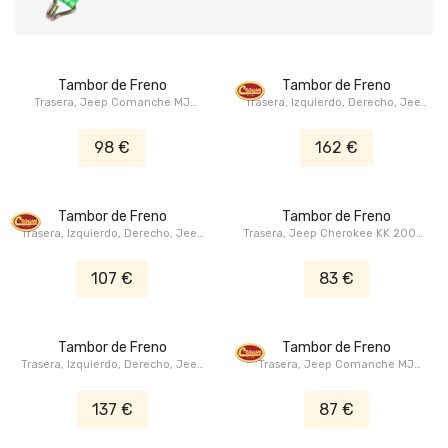
Tambor de Freno
Tambor de Freno
Trasera, Jeep Comanche MJ
Trasera, Izquierdo, Derecho, Jeep
1990-1992, Jeep Cherokee XJ
Comanche MJ 1986-1992, Jeep
1990-2001, Jeep Wrangler TJ
Cherokee XJ 1986-1993, Jeep
98 €
162 €
1997-2006, Jeep Wrangler YJ
Wrangler YJ 1987-1995
1990-1995
Tambor de Freno
Tambor de Freno
Trasera, Izquierdo, Derecho, Jeep
Trasera, Jeep Cherokee KK 2008-
CJ-5 1976-1983, Jeep CJ-7 1976-
2012, Dodge Nitro KA 2007-2011
1986, Jeep CJ-8 1982-1986
107 €
83 €
Tambor de Freno
Tambor de Freno
Trasera, Izquierdo, Derecho, Jeep
Trasera, Jeep Comanche MJ
Comanche MJ 1986-1992, Jeep
1990-1992, Jeep Cherokee XJ
Cherokee XJ 1986-1993, Jeep
1990-2001, Jeep Wrangler TJ
137 €
87 €
Wrangler YJ 1987-1995
1997-2006, Jeep Wrangler YJ
1990-1995