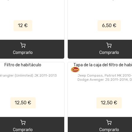
12 €
6,50 €
Comprarlo
Comprarlo
Filtro de habitáculo
Tapa de la caja del filtro de ha
rangler (Unlimited) JK 2011-2013
Jeep Compass, Patriot MK 2010-
Dodge Avenger JS 2011-2014, 
Caliber PM 2007-2012, Fiat Free
2011-2016, Dodge Journey JC 
2020, Dodge RAM DS/DJ 2015-
Chrysler Sebring, Cirrus, Avenger
12,50 €
12,50 €
Comprarlo
Comprarlo