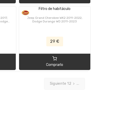
Filtro de habitáculo
2017,
Jeep Grand Cherokee WK2 2011-2022,
Dodge
Dodge Durango WD 2011-2023
rney JC
2015,
er JS
1-2014
29 €
Comprarlo
Siguiente 12
...