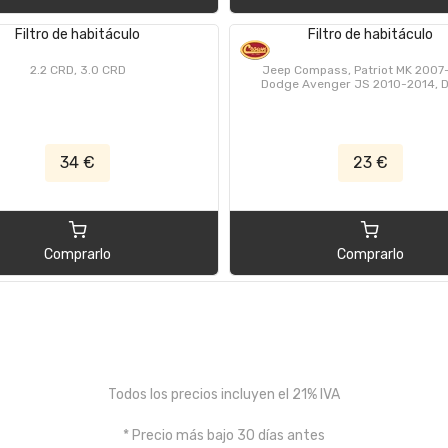
Filtro de habitáculo
Filtro de habitáculo
2.2 CRD, 3.0 CRD
Jeep Compass, Patriot MK 2007-
Dodge Avenger JS 2010-2014, 
Caliber PM 2007-2012, Dodge Jou
2009-2019, Dodge RAM DS/DJ 
Chrysler Sebring, Cirrus, Aveng
2007-2010, Chrysler 200 JS 201
34 €
23 €
Comprarlo
Comprarlo
Todos los precios incluyen el 21% IVA
* Precio más bajo 30 días antes