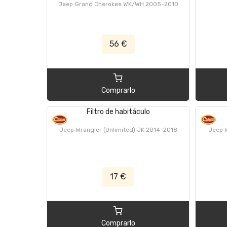
Jeep Grand Cherokee WK/WH 2005-2010
56 €
Comprarlo
Filtro de habitáculo
Jeep Wrangler (Unlimited) JK 2014-2018
Jeep W
17 €
Comprarlo