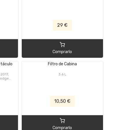
29 €
Comprarlo
bitáculo
Filtro de Cabina
2017,
3.6 L
Dodge
mont JF
2009-
2023,
 JS 2010
10,50 €
Comprarlo