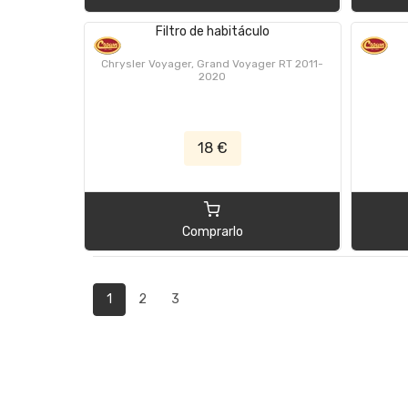
Filtro de habitáculo
Chrysler Voyager, Grand Voyager RT 2011-
2020
18 €
Comprarlo
1
2
3