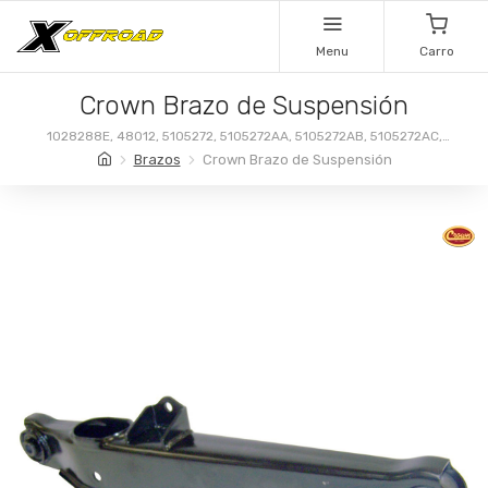
Menu
Carro
Crown Brazo de Suspensión
1028288E, 48012, 5105272, 5105272AA, 5105272AB, 5105272AC,
5105272AE
Brazos
Crown Brazo de Suspensión