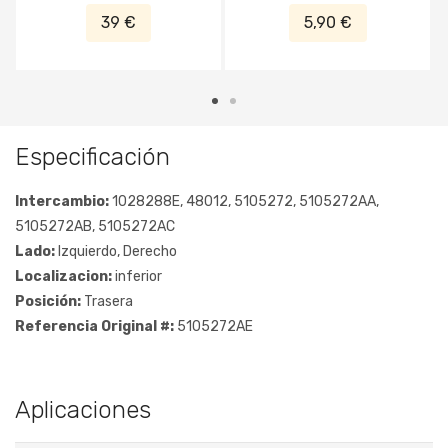
2009, Dodge Caliber PM 2007-
PM 2007-2011
39 €
5,90 €
2011
Especificación
Intercambio:
1028288E, 48012, 5105272, 5105272AA,
5105272AB, 5105272AC
Lado:
Izquierdo, Derecho
Localizacion:
inferior
Posición:
Trasera
Referencia Original #:
5105272AE
Aplicaciones