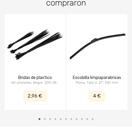
compraron
Bridas de plastico
Escobilla limpiaparabrisas
60 unidades, Negro, 200-350
Plana, Tipo U, 21", 530 mm
mm
2,96 €
4 €