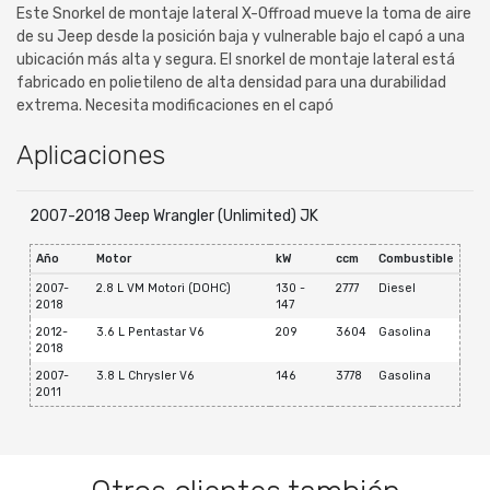
Este Snorkel de montaje lateral X-Offroad mueve la toma de aire
de su Jeep desde la posición baja y vulnerable bajo el capó a una
ubicación más alta y segura. El snorkel de montaje lateral está
fabricado en polietileno de alta densidad para una durabilidad
extrema. Necesita modificaciones en el capó
Aplicaciones
2007-2018 Jeep Wrangler (Unlimited) JK
Año
Motor
kW
ccm
Combustible
2007-
2.8 L VM Motori (DOHC)
130 -
2777
Diesel
2018
147
2012-
3.6 L Pentastar V6
209
3604
Gasolina
2018
2007-
3.8 L Chrysler V6
146
3778
Gasolina
2011